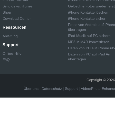
iPhone Transfer
iCloud Fotos auf PC downlo
Syncios vs. iTunes
Gelöschte Fotos wiederherst
Shop
iPhone Kontakte löschen
Download Center
iPhone Kontakte sichern
Fotos von Android auf iPhon
Ressourcen
übertragen
iPod Musik auf PC sichern
Anleitung
MP3 in M4R konvertieren
Support
Daten von PC auf iPhone üb
Online-Hilfe
Daten von PC auf iPad Air
übertragen
FAQ
Copyright © 2026 
Über uns
|
Datenschutz
|
Support
|
Video/Photo Enhance