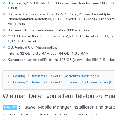
Display
: 5,2 Zoll IPS-NEO LCD kapazitiver Touchscreen 1080p (
1080).
Kamera
: Hauptkamera: Dual 12 MP, f / 2.2, 27 mm, Leica-Optik,
Phasendetektor-Autofokus, Dual-LED-Blitz (Dual-Tone). Frontkam
MP, 1080p
Batterie
: Nicht abnehmbarer Li-Ion 3000 mAh Akku
CPU
: HiSilicon Kirin 955, Quadcore 2,5 GHz Cortex-A72 und Qua
1,8 GHz Cortex-A53
OS
: Android 6.0 (Marshmallow)
Intern
: 32 GB, 3 GB RAM oder 64 GB, 4 GB RAM
Kartenschlitz
: microSD, bis zu 128 GB (verwendet SIM-2-Steckpl
Lösung 1: Daten zu Huawei P9 kostenlos übertragen
Lösung 2: Daten zu Huawei P9 mit einem Klick übertragen (E
Wie man Daten von altem Telefon zu Hua
: Huawei Mobile Manager installieren und start
Schritt 1