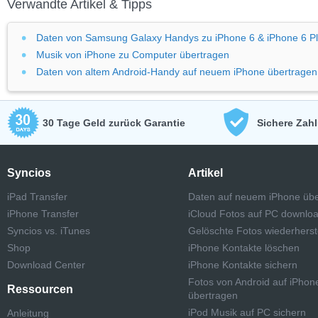
Verwandte Artikel & Tipps
Daten von Samsung Galaxy Handys zu iPhone 6 & iPhone 6 Pl
Musik von iPhone zu Computer übertragen
Daten von altem Android-Handy auf neuem iPhone übertragen
30 Tage Geld zurück Garantie
Sichere Zah
Syncios
Artikel
iPad Transfer
Daten auf neuem iPhone übe
iPhone Transfer
iCloud Fotos auf PC downlo
Syncios vs. iTunes
Gelöschte Fotos wiederherst
Shop
iPhone Kontakte löschen
Download Center
iPhone Kontakte sichern
Fotos von Android auf iPhon
Ressourcen
übertragen
iPod Musik auf PC sichern
Anleitung