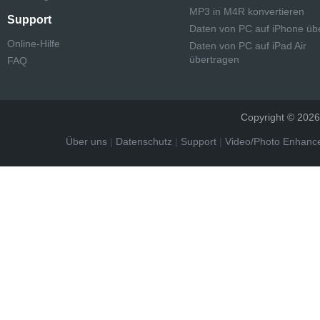
MP3 in M4R konvertieren
Support
Daten von PC auf iPhone üb
Online-Hilfe
Daten von PC auf iPad Air
übertragen
FAQ
Copyright © 2026 
Über uns
|
Datenschutz
|
Support
|
Video/Photo Enhance