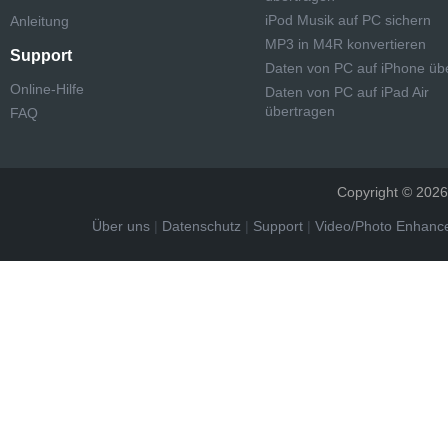
iPod Musik auf PC sichern
Anleitung
MP3 in M4R konvertieren
Support
Daten von PC auf iPhone üb
Online-Hilfe
Daten von PC auf iPad Air
übertragen
FAQ
Copyright © 2026 
Über uns
|
Datenschutz
|
Support
|
Video/Photo Enhance