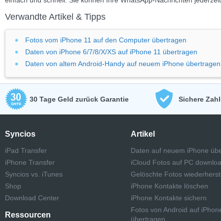
einfach und schnell. Sie können Ihre WhatsApp-Nachrichten jederzei
Verwandte Artikel & Tipps
Fotos vom iPhone 11 auf den Computer übertragen
Daten von iPhone 6/7/8/X/XS auf iPhone 11 übertragen
Daten von altem Android-Handy auf neuem iPhone übertragen
30 Tage Geld zurück Garantie
Sichere Zah
Syncios
Artikel
iPad Transfer
Daten auf neuem iPhone übe
iPhone Transfer
iCloud Fotos auf PC downlo
Syncios vs. iTunes
Gelöschte Fotos wiederherst
Shop
iPhone Kontakte löschen
Download Center
iPhone Kontakte sichern
Fotos von Android auf iPhon
Ressourcen
übertragen