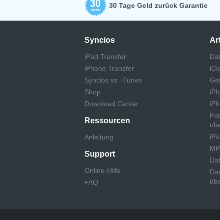
30 Tage Geld zurück Garantie
Syncios
Art
iPad Transfer
Da
iPhone Transfer
iCl
Syncios vs. iTunes
Gel
Shop
iPh
Download Center
iPh
Fot
Ressourcen
übe
iPo
Anleitung
MP3
Support
Dat
Online-Hilfe
Dat
übe
FAQ