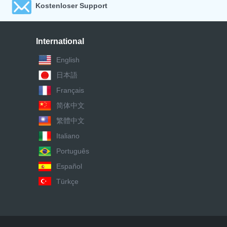
Kostenloser Support
International
English
日本語
Français
简体中文
繁體中文
Italiano
Português
Español
Türkçe