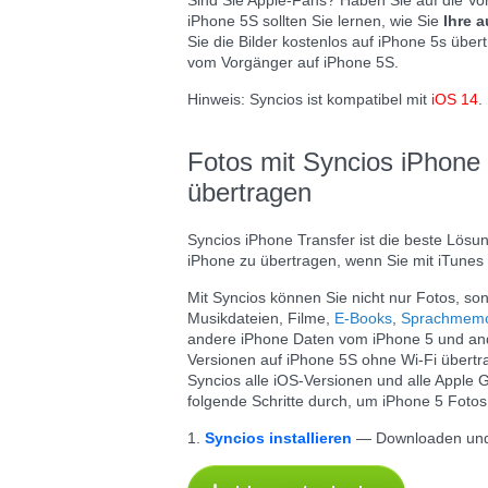
Sind Sie Apple-Fans? Haben Sie auf die Vo
iPhone 5S sollten Sie lernen, wie Sie
Ihre 
Sie die Bilder kostenlos auf iPhone 5s übe
vom Vorgänger auf iPhone 5S.
Hinweis: Syncios ist kompatibel mit
iOS 14
.
Fotos mit Syncios iPhone 
übertragen
Syncios iPhone Transfer ist die beste Lös
iPhone zu übertragen, wenn Sie mit iTunes n
Mit Syncios können Sie nicht nur Fotos, so
Musikdateien, Filme,
E-Books
,
Sprachmem
andere iPhone Daten vom iPhone 5 und and
Versionen auf iPhone 5S ohne Wi-Fi übertr
Syncios alle iOS-Versionen und alle Apple 
folgende Schritte durch, um iPhone 5 Fotos
1.
Syncios installieren
— Downloaden und i