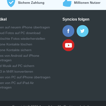
Sichere Zahlung
Millionen Nutzer
ikel
Syncios folgen
ten auf neuem iPhone übertragen
oud Fotos auf PC download
öschte Fotos wiederherstellen
one Kontakte löschen
one Kontakte sichern
os von Android auf iPhone
rtragen
d Musik auf PC sichern
 in M4R konvertieren
en von PC auf iPhone übertragen
en von PC auf iPad Air
rtragen