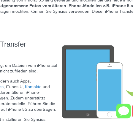
rstellung von iPhon5 5S lang gewartet und möchten Sie das neue iPhon
aufgenommene Fotos vom älteren iPhone-Modellen z.B. iPhone 5 
rtragen möchten, können Sie Syncios verwenden. Dieser iPhone Transfer
Transfer
ung, um Dateien vom iPhone auf
icht zufrieden sind.
ndern auch Apps,
os
, iTunes U,
Kontakte
und
eren älteren iPhone-
agen. Zudem unterstützt
Gerätemodelle. Führen Sie die
 auf iPhone 5S zu übertragen.
nstallieren Sie Syncios.